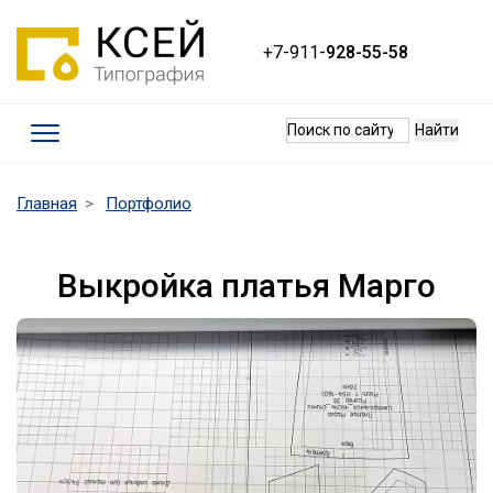
+7-911-
928-55-58
Термины
(current)
Главная
Портфолио
Требования к макетам
Качество печати
Выкройка платья Марго
Оплата и доставка
Контакты
Наши работы