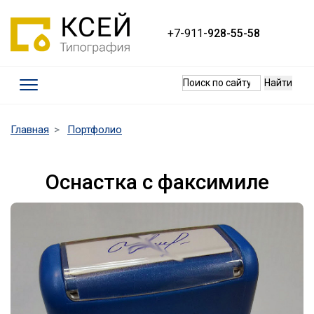
+7-911-
928-55-58
Термины
(current)
Главная
Портфолио
Требования к макетам
Качество печати
Оснастка с факсимиле
Оплата и доставка
Контакты
Наши работы