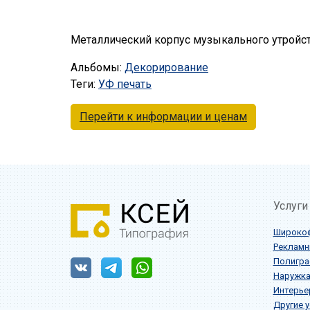
Металлический корпус музыкального утройс
Альбомы:
Декорирование
Теги:
УФ печать
Перейти к информации и ценам
Услуги
Широкоф
Рекламн
Полигра
Наружк
Интерье
Другие у