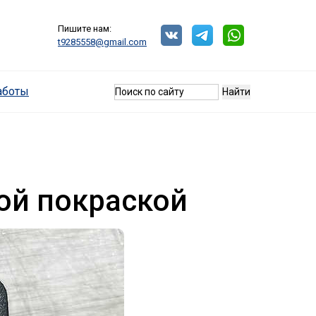
Пишите нам:
t9285558@gmail.com
аботы
вой покраской