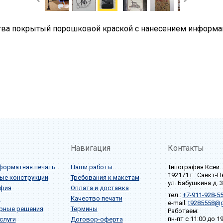
тва покрытый порошковой краской с нанесением информа
Навигация
Контакты
орматная печать
Наши работы
Типография Ксей
192171 г . Санкт-
ые конструкции
Требования к макетам
ул. Бабушкина д. 
фия
Оплата и доставка
тел.:
+7-911-928-55
а
Качество печати
e-mail:
t9285558@g
рные решения
Термины
Работаем:
пн-пт с 11:00 до 19
слуги
Договор-оферта