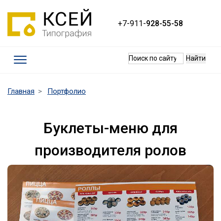
+7-911-
928-55-58
Термины
(current)
Главная
Портфолио
Требования к макетам
Качество печати
Буклеты-меню для
Оплата и доставка
производителя ролов
Контакты
Наши работы