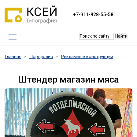
+7-911-
928-55-58
Термины
(current)
Главная
Портфолио
Рекламные конструкции
Требования к макетам
Качество печати
Штендер магазин мяса
Оплата и доставка
Контакты
Наши работы