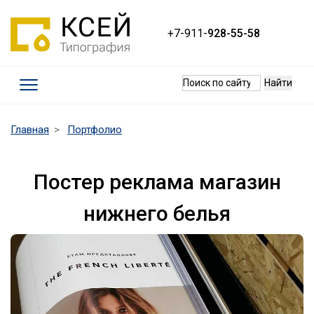
+7-911-
928-55-58
Термины
(current)
Главная
Портфолио
Требования к макетам
Качество печати
Постер реклама магазин
Оплата и доставка
нижнего белья
Контакты
Наши работы