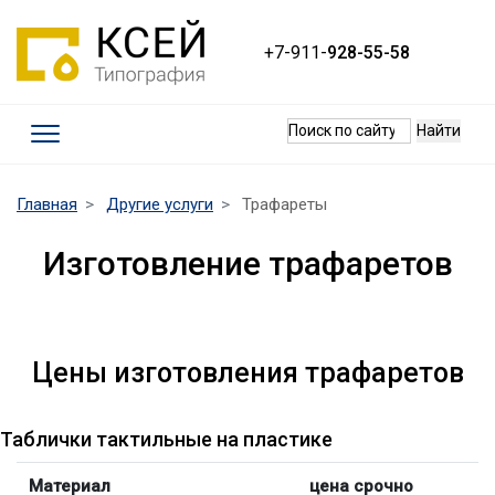
+7-911-
928-55-58
Термины
(current)
Главная
Другие услуги
Трафареты
Требования к макетам
Изготовление трафаретов
Качество печати
Оплата и доставка
Контакты
Цены изготовления трафаретов
Наши работы
Таблички тактильные на пластике
Материал
цена срочно