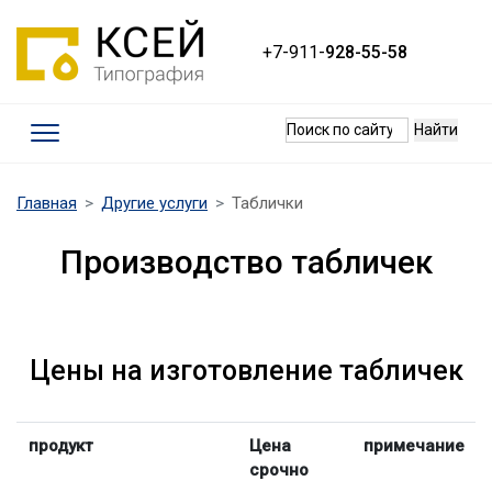
+7-911-
928-55-58
Термины
(current)
Главная
Другие услуги
Таблички
Требования к макетам
Производство табличек
Качество печати
Оплата и доставка
Контакты
Цены на изготовление табличек
Наши работы
продукт
Цена
примечание
срочно